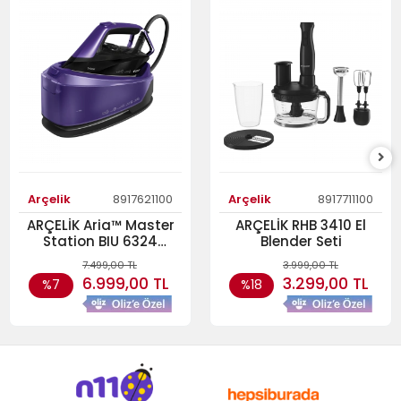
Arçelik
8917621100
Arçelik
8917711100
ARÇELİK Aria™ Master
ARÇELİK RHB 3410 El
Station BIU 6324
Blender Seti
Kazanlı Ütü
7.499,00 TL
3.999,00 TL
6.999,00 TL
3.299,00 TL
%7
%18