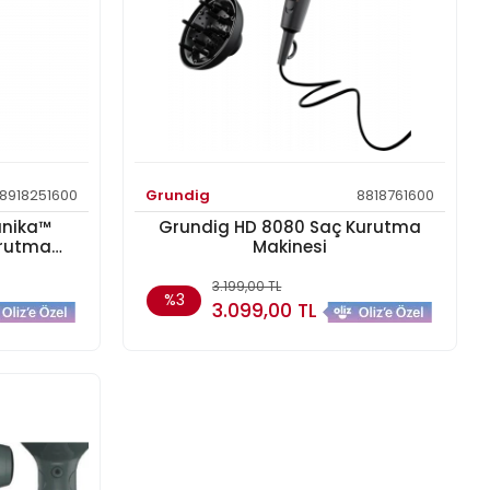
8918251600
Grundig
8818761600
anika™
Grundig HD 8080 Saç Kurutma
urutma
Makinesi
3.199,00 TL
%3
3.099,00 TL