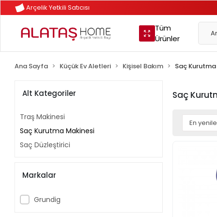
Arçelik Yetkili Satıcısı
Tüm
Ürünler
Ana Sayfa
Küçük Ev Aletleri
Kişisel Bakım
Saç Kurutma
Alt Kategoriler
Saç Kurut
Traş Makinesi
Saç Kurutma Makinesi
Saç Düzleştirici
Markalar
Grundig