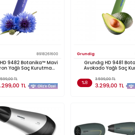
8918261600
Grundig
 HD 9482 Botanika™ Mavi
Grundıg HD 9481 Bot
ron Yağlı Saç Kurutma
Avokado Yağlı Saç K
Makinesi
Makinesi
.599,00 TL
3.599,00 TL
%8
.299,00 TL
3.299,00 TL