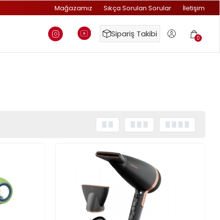
Mağazamız
Sıkça Sorulan Sorular
İletişim
Sipariş Takibi
0