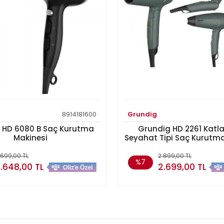
8914181600
Grundig
 HD 6080 B Saç Kurutma
Grundig HD 2261 Katla
Makinesi
Seyahat Tipi Saç Kurutm
.699,00 TL
2.899,00 TL
%7
.648,00 TL
2.699,00 TL