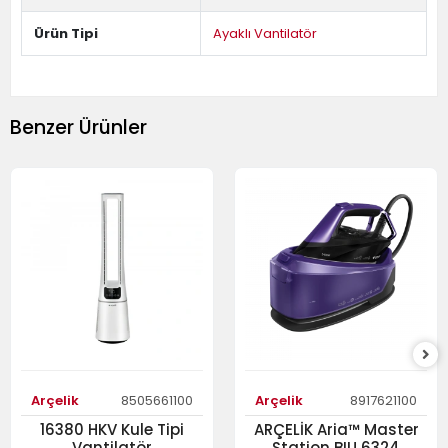
Ürün Tipi
Ayaklı Vantilatör
Benzer Ürünler
Arçelik
8505661100
Arçelik
8917621100
16380 HKV Kule Tipi
ARÇELİK Aria™ Master
Vantilatör
Station BIU 6324