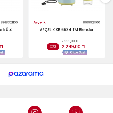
8918321100
Arçelik
8919921100
rlı Ütü
ARÇELİK KB 6534 TM Blender
2.999,00 TL
TL
2.299,00 TL
%23