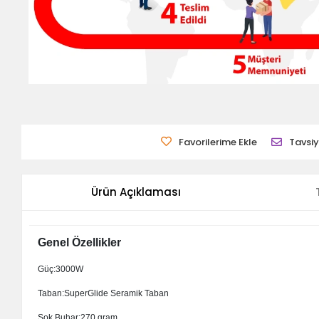
Favorilerime Ekle
Tavsiy
Ürün Açıklaması
Genel Özellikler
Güç:3000W
Taban:SuperGlide Seramik Taban
Şok Buhar:270 gram