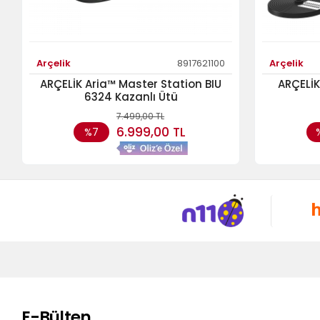
Arçelik
8917621100
Arçelik
ARÇELİK Aria™ Master Station BIU
ARÇELİK
6324 Kazanlı Ütü
7.499,00 TL
6.999,00 TL
%7
E-Bülten