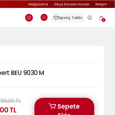
Mağazamız
Sıkça Sorulan Sorular
İletişim
Sipariş Takibi
0
pert BEU 9030 M
799,00 TL
Sepete
00 TL