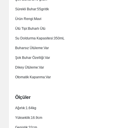
Sürekli Buhar:55gr/dk
Ürün Rengi:Mavi
Ütü Tipi:Buharlı Ütü
Su Doldurma Kapasitesi:350mL
Buharsız Ütüleme:Var
Şok Buhar Özelliği:Var
Dikey Ütüleme:Var
Otomatik Kapanma:Var
Ölçüler
Ağırlık:1.64kg
Yükseklik:16.9cm
Genişlik:32cm