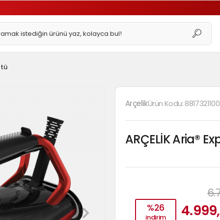
Ütü
Arçelik
Ürün Kodu:
8817321100
ARÇELİK Aria® Ex
6.
%26
4.999,
indirim