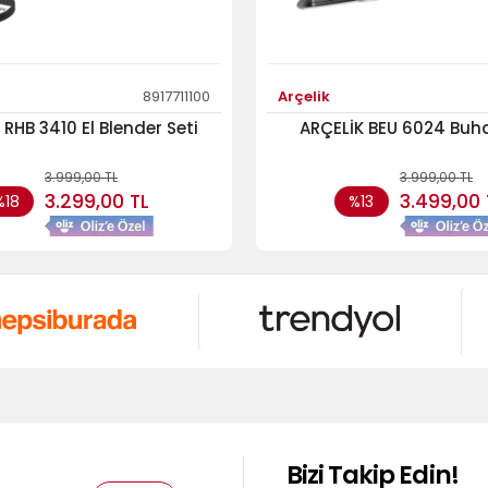
8917711100
Arçelik
 RHB 3410 El Blender Seti
ARÇELİK BEU 6024 Buha
3.999,00 TL
3.999,00 TL
3.299,00 TL
3.499,00 
%18
%13
Bizi Takip Edin!