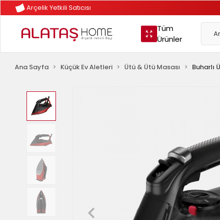
Arçelik Yetkili Satıcısı
Tüm
Ürünler
Ana Sayfa
Küçük Ev Aletleri
Ütü & Ütü Masası
Buharlı 