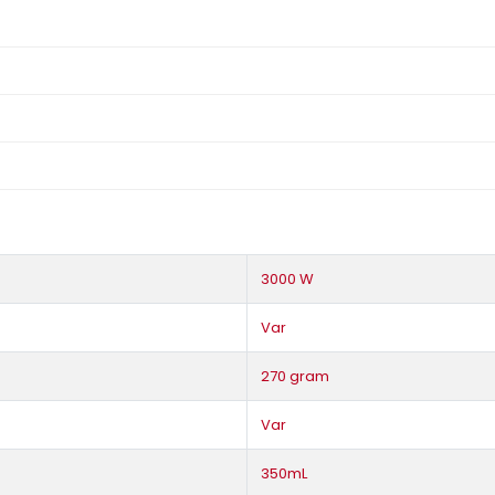
3000 W
Var
270 gram
Var
350mL