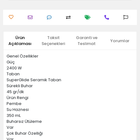
Ürün
Taksit
Garanti ve
Yorumlar
Açıklaması
Seçenekleri
Teslimat
Genel Özellikler
Güç
2400 W
Taban
SuperGlide Seramik Taban
Sürekli Buhar
45 gr/dk
Ürün Rengi
Pembe
Su Haznesi
350 mL
Buharsız Ütüleme
Var
Şok Buhar Özelliği
Var