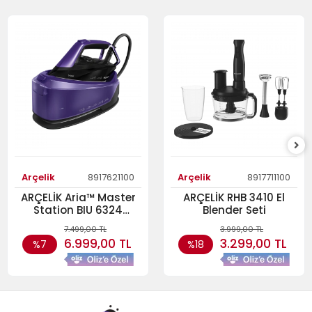
Arçelik
8917621100
Arçelik
8917711100
ARÇELİK Aria™ Master
ARÇELİK RHB 3410 El
Station BIU 6324
Blender Seti
Kazanlı Ütü
7.499,00 TL
3.999,00 TL
6.999,00 TL
3.299,00 TL
%7
%18