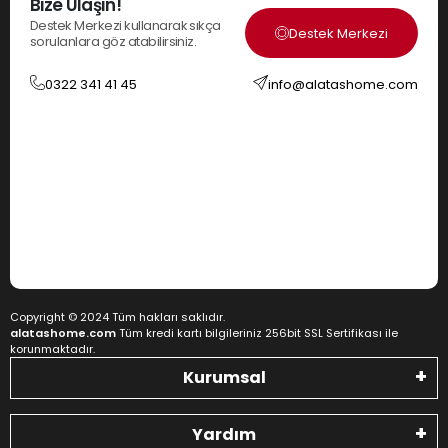
Bize Ulaşın!
Destek Merkezi kullanarak sıkça
Destek Merkezi
sorulanlara göz atabilirsiniz.
0322 341 41 45
info@alatashome.com
Copyright © 2024 Tüm hakları saklıdır.
alatashome.com
Tüm kredi kartı bilgileriniz 256bit SSL Sertifikası ile
korunmaktadır.
Kurumsal
Yardım