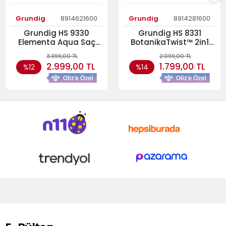
Grundig
8914621600
Grundig
8914281600
Grundig HS 9330
Grundig HS 8331
Elementa Aqua Saç
BotanikaTwist™ 2in1
Düzleştirici
Saç Düzleştirici
3.399,00 TL
2.099,00 TL
2.999,00 TL
1.799,00 TL
%12
%14