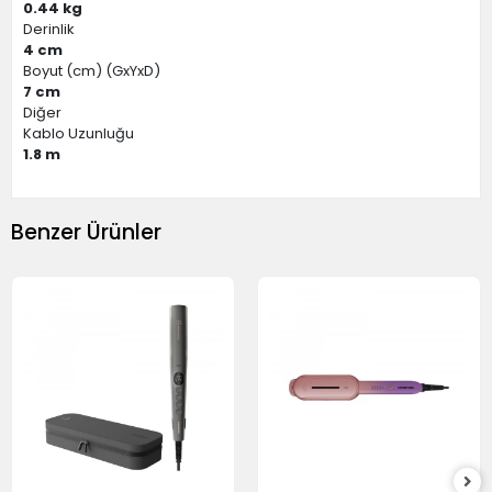
0.44 kg
Derinlik
4 cm
Boyut (cm) (GxYxD)
7 cm
Diğer
Kablo Uzunluğu
1.8 m
Benzer Ürünler