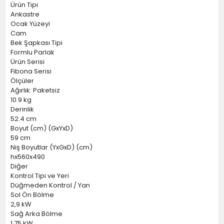
Ürün Tipi
Ankastre
Ocak Yüzeyi
Cam
Bek Şapkası Tipi
Formlu Parlak
Ürün Serisi
Fibona Serisi
Ölçüler
Ağırlık: Paketsiz
10.9 kg
Derinlik
52.4 cm
Boyut (cm) (GxYxD)
59 cm
Niş Boyutlar (YxGxD) (cm)
hx560x490
Diğer
Kontrol Tipi ve Yeri
Düğmeden Kontrol / Yan
Sol Ön Bölme
2,9 kW
Sağ Arka Bölme
1,75 kW