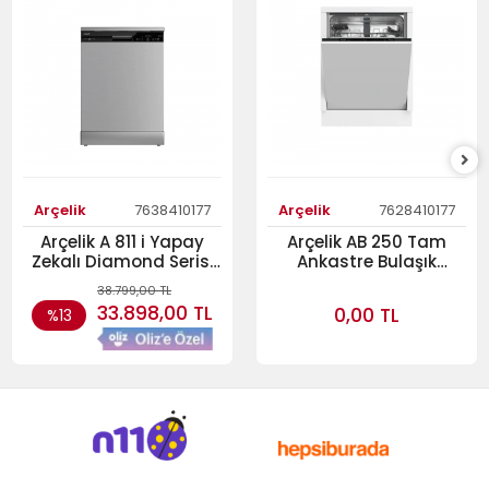
Arçelik
7638410177
Arçelik
7628410177
Arçelik A 811 i Yapay
Arçelik AB 250 Tam
Zekalı Diamond Serisi
Ankastre Bulaşık
Solo Bulaşık Makinesi
Makinesi
38.799,00 TL
33.898,00 TL
0,00 TL
%13