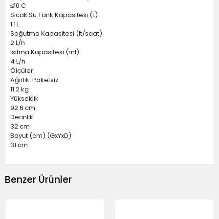
≤10 C
Sıcak Su Tank Kapasitesi (L)
1.1 L
Soğutma Kapasitesi (lt/saat)
2 L/h
Isıtma Kapasitesi (ml)
4 L/h
Ölçüler
Ağırlık: Paketsiz
11.2 kg
Yükseklik
92.6 cm
Derinlik
32 cm
Boyut (cm) (GxYxD)
31 cm
Benzer Ürünler