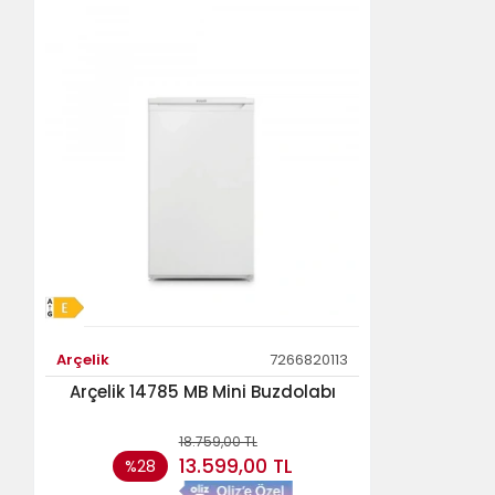
Arçelik
7266820113
Arçelik 14785 MB Mini Buzdolabı
18.759,00 TL
13.599,00 TL
%28