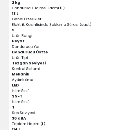
2 kg
Dondurucu Bölme Hacmi (L)
13 L
Genel Özellikler
Elektrik Kesintisinde Saklama Süresi (saat)
9
Ürün Rengi
Beyaz
Dondurucu Yeri
Dondurucu Üstte
Ürün Tipi
Tezgah Seviyesi
Kontrol Sistemi
Mekanik
Aydınlatma
LED
iklim Sınıfı
SN-T
İklim Sınıfı
T
Ses Seviyesi
36 dBA
Toplam Hacim (L)
114 L