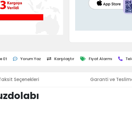
e Et
Yorum Yaz
Karşılaştır
Fiyat Alarmı
Tel
Taksit Seçenekleri
Garanti ve Teslim
uzdolabı