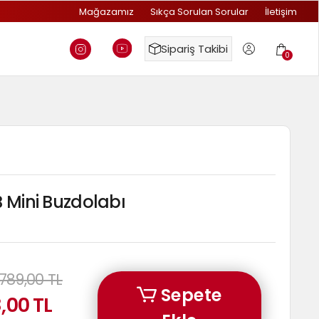
Mağazamız
Sıkça Sorulan Sorular
İletişim
Sipariş Takibi
0
B Mini Buzdolabı
789,00 TL
Sepete
,00 TL