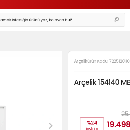
Arçelik
Ürün Kodu:
7225120110
Arçelik 154140 M
25.
%24
19.498
indirim