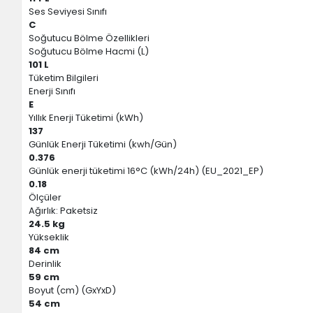
Ses Seviyesi Sınıfı
C
Soğutucu Bölme Özellikleri
Soğutucu Bölme Hacmi (L)
101 L
Tüketim Bilgileri
Enerji Sınıfı
E
Yıllık Enerji Tüketimi (kWh)
137
Günlük Enerji Tüketimi (kwh/Gün)
0.376
Günlük enerji tüketimi 16°C (kWh/24h) (EU_2021_EP)
0.18
Ölçüler
Ağırlık: Paketsiz
24.5 kg
Yükseklik
84 cm
Derinlik
59 cm
Boyut (cm) (GxYxD)
54 cm