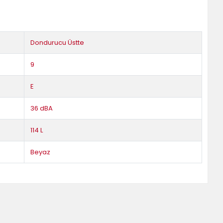
Dondurucu Üstte
9
E
36 dBA
114 L
Beyaz